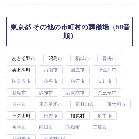
東京都 その他の市町村の葬儀場（50音
順）
あきる野市
昭島市
稲城市
青梅市
奥多摩町
清瀬市
国立市
小金井市
国分寺市
小平市
狛江市
立川市
多摩市
調布市
西東京市
八王子市
羽村市
東久留米市
東村山市
東大和市
日の出町
日野市
檜原村
府中市
福生市
町田市
瑞穂町
三鷹市
武蔵野市
武蔵村山市