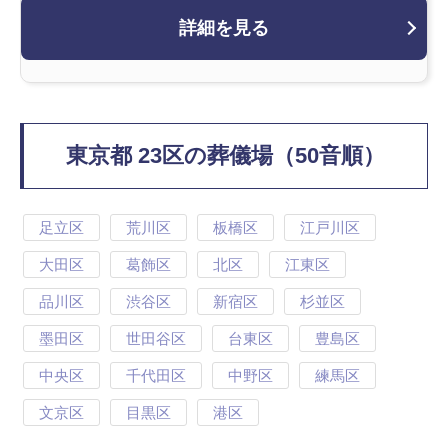
詳細を見る
東京都 23区の葬儀場（50音順）
足立区
荒川区
板橋区
江戸川区
大田区
葛飾区
北区
江東区
品川区
渋谷区
新宿区
杉並区
墨田区
世田谷区
台東区
豊島区
中央区
千代田区
中野区
練馬区
文京区
目黒区
港区