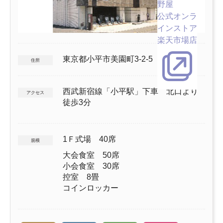
野屋
公式オンラ
インストア
楽天市場店
東京都小平市美園町3-2-5
住所
西武新宿線「小平駅」下車 北口より
アクセス
徒歩3分
1Ｆ式場 40席
規模
大会食室 50席
小会食室 30席
控室 8畳
コインロッカー