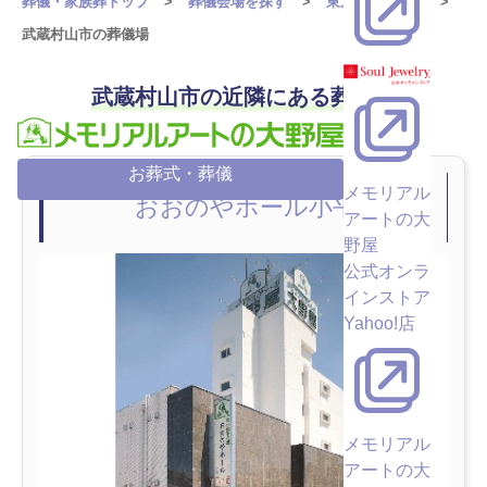
葬儀・家族葬トップ
葬儀会場を探す
東京都の葬儀場
武蔵村山市の葬儀場
武蔵村山市の近隣にある葬儀場
お葬式・葬儀
メモリアル
おおのやホール小平
アートの大
野屋
公式オンラ
インストア
Yahoo!店
メモリアル
アートの大