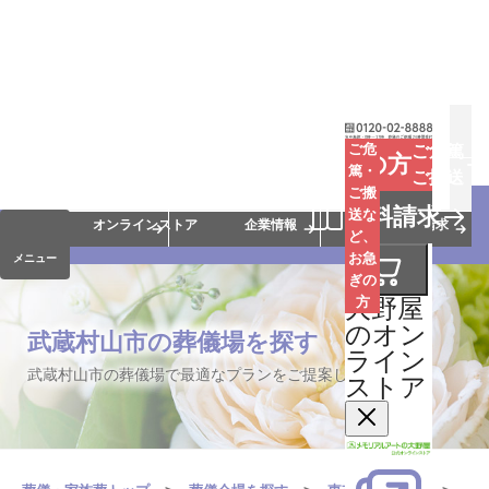
お葬式
お墓
お仏壇
ご危
ご危篤
お急ぎの方
篤・
ご搬送
ご搬
手元供養
終活・相続
会員サービス
資料請求
送な
オンラインストア
企業情報
資料請求
ど、
お急
メニュー
ぎの
大野屋
方
のオン
武蔵村山市の葬儀場を探す
ライン
武蔵村山市の葬儀場で最適なプランをご提案します。
ストア