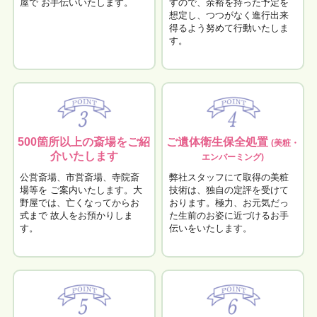
屋で お手伝いいたします。
すので、余裕を持った予定を
想定し、つつがなく進行出来
得るよう努めて行動いたしま
す。
500箇所以上の斎場を
ご紹
ご遺体衛生保全処置
(美粧・
介いたします
エンバーミング)
公営斎場、市営斎場、寺院斎
弊社スタッフにて取得の美粧
場等を ご案内いたします。大
技術は、独自の定評を受けて
野屋では、亡くなってからお
おります。極力、お元気だっ
式まで 故人をお預かりしま
た生前のお姿に近づけるお手
す。
伝いをいたします。