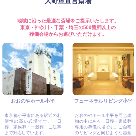
大野屋直営斎場
地域に沿った最適な斎場をご提示いたします。
東京・神奈川・千葉・埼玉の500箇所以上の
葬儀会場からお選びいただけます。
おおのやホール小平
フューネラルリビング小平
東京都小平市にある駅近の利
おおのやホール小平を同じ建
便性の高い式場です。一日
物の中にある一日葬・家族葬
葬・家族葬・一般葬・ご法事
専用の葬儀式場です。ご自宅
まで対応しています。
のリビングと同じような感覚