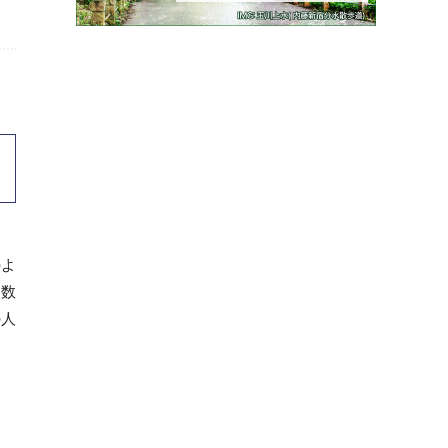
のよ
複数
の人