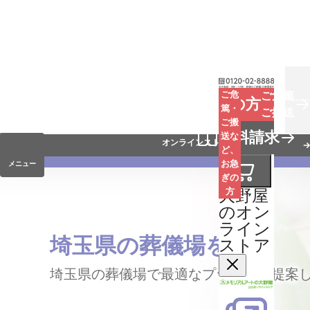
お葬式
ご危
ご危篤
お急ぎの方
篤・
ご搬送
ご搬
手元供養
資料請求
送な
オンラインストア
ど、
お急
メニュー
ぎの
大野屋
方
のオン
ライン
埼玉県の葬儀場を探す
ストア
埼玉県の葬儀場で最適なプランをご提案