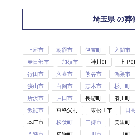
埼玉県 の葬
上尾市
朝霞市
伊奈町
入間市
春日部市
加須市
神川町
上里
行田市
久喜市
熊谷市
鴻巣市
狭山市
白岡市
志木市
杉戸町
所沢市
戸田市
長瀞町
滑川町
飯能市
東秩父村
東松山市
日
本庄市
松伏町
三郷市
美里町
八潮市
横瀬町
吉川市
吉見町