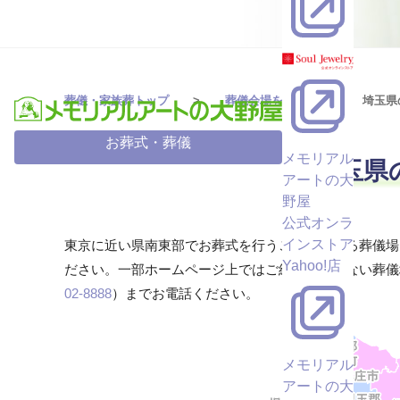
葬儀・家族葬トップ
葬儀会場を探す
埼玉県
お葬式・葬儀
メモリアル
埼玉県
アートの大
野屋
公式オンラ
インストア
東京に近い県南東部でお葬式を行うことができる葬儀場
Yahoo!店
ださい。一部ホームページ上ではご紹介していない葬儀
02-8888
）までお電話ください。
メモリアル
アートの大