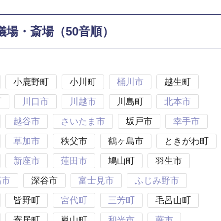
儀場・斎場（50音順）
小鹿野町
小川町
桶川市
越生町
町
川口市
川越市
川島町
北本市
越谷市
さいたま市
坂戸市
幸手市
草加市
秩父市
鶴ヶ島市
ときがわ町
新座市
蓮田市
鳩山町
羽生市
高市
深谷市
富士見市
ふじみ野市
皆野町
宮代町
三芳町
毛呂山町
寄居町
嵐山町
和光市
蕨市