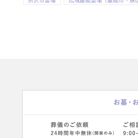
所沢市斎場
広域飯能斎場（飯能市・狭