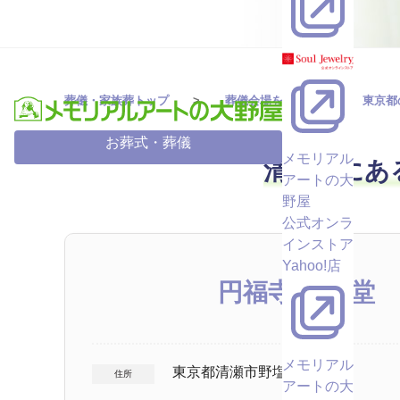
葬儀・家族葬トップ
葬儀会場を探す
東京都
お葬式・葬儀
メモリアル
清瀬市にあ
アートの大
野屋
公式オンラ
インストア
Yahoo!店
円福寺 双樹堂
メモリアル
東京都清瀬市野塩３－５１
住所
アートの大