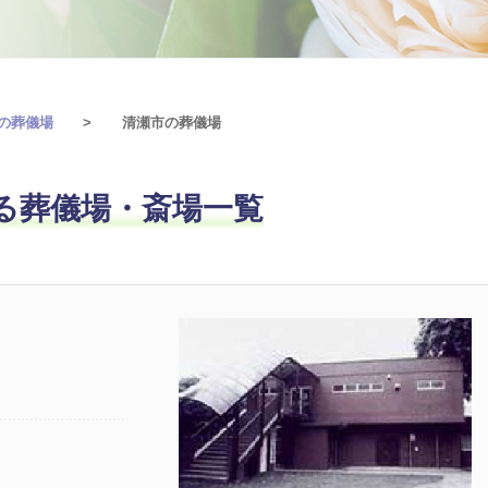
の葬儀場
清瀬市の葬儀場
る葬儀場・斎場一覧