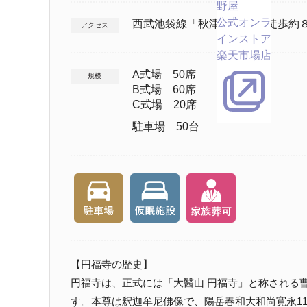
野屋
公式オンラ
西武池袋線「秋津駅」下車 徒歩約
アクセス
インストア
楽天市場店
A式場 50席
規模
B式場 60席
C式場 20席
駐車場 50台
【円福寺の歴史】
円福寺は、正式には「大醫山 円福寺」と称される
す。本尊は釈迦牟尼佛像で、陽岳春和大和尚寛永11年（