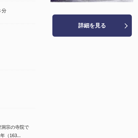
８分
詳細を見る
曹洞宗の寺院で
163...