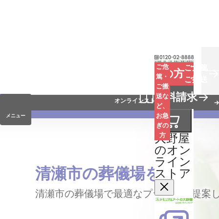
お葬式
ご危
ご危篤
お急ぎの方
篤・
ご搬送
ご搬
手元供養
資料請求
送な
オンラインストア
ど、
お急
メニュー
ぎの
大野屋
方
のオン
ライン
清瀬市の葬儀場を探す
ストア
清瀬市の葬儀場で最適なプランをご提案