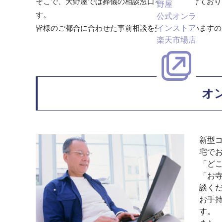
そこで、大野屋では葬儀の相談窓口を各所に設けており
野屋
す。
公式オンラ
皆様のご都合に合わせた事前相談を受け付けていますの
インストア
楽天市場店
オ
新型
宅で
「ど
「お
談く
お手
す。