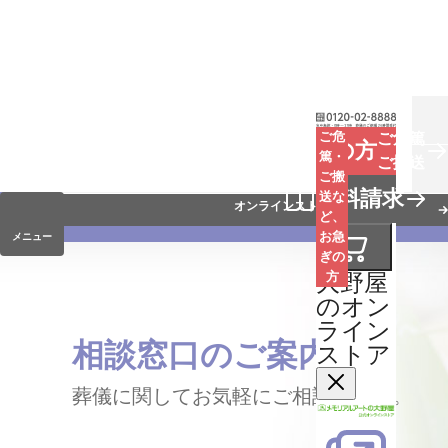
お葬式
ご危
ご危篤
お急ぎの方
篤・
ご搬送
ご搬
手元供養
資料請求
送な
オンラインストア
ど、
お急
メニュー
ぎの
大野屋
方
のオン
ライン
相談窓口のご案内
ストア
葬儀に関してお気軽にご相談下さい。