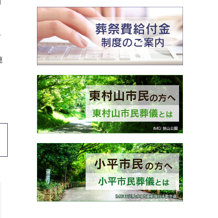
制
付
連