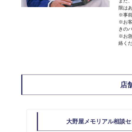
また
限は
※事
※お
きの
※お
絡く
店
大野屋メモリアル相談セ