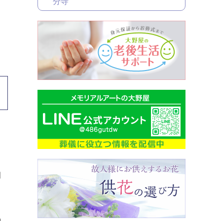
ま
分寺
自
相
ま