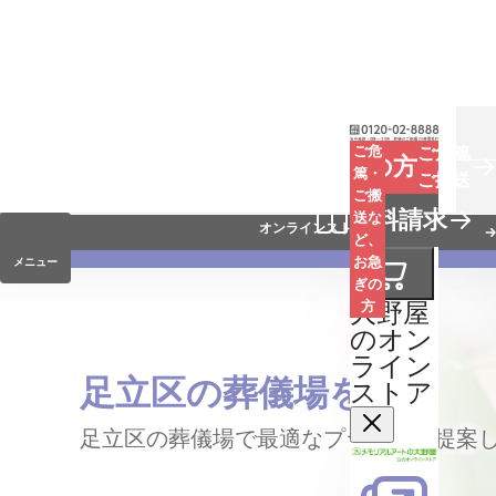
お葬式
ご危
ご危篤
お急ぎの方
篤・
ご搬送
ご搬
手元供養
資料請求
送な
オンラインストア
ど、
お急
メニュー
ぎの
大野屋
方
のオン
ライン
足立区の葬儀場を探す
ストア
足立区の葬儀場で最適なプランをご提案