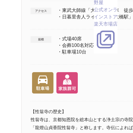
野屋
公式オンラ
・東武大師線「大師駅」下車 徒歩
アクセス
・日暮里舎人ライナー「扇大橋駅」
インストア
楽天市場店
・式場40席
規模
・会葬100名対応
・駐車場10台
【性翁寺の歴史】
性翁寺は、京都知恩院を総本山とする浄土宗の寺院
「龍燈山貞香院性翁寺」と称します。寺伝によれば神亀