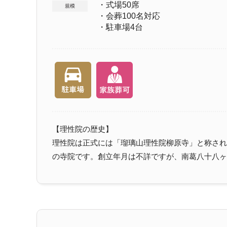
・式場50席
規模
・会葬100名対応
・駐車場4台
【理性院の歴史】
理性院は正式には「瑠璃山理性院柳原寺」と称され
の寺院です。創立年月は不詳ですが、南葛八十八ヶ所霊