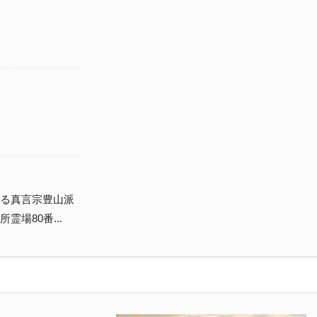
る真言宗豊山派
場80番...