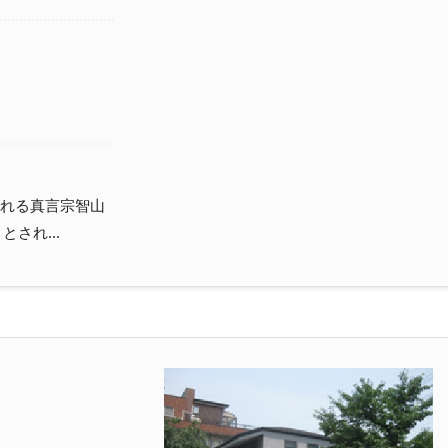
れる真言宗智山
され...