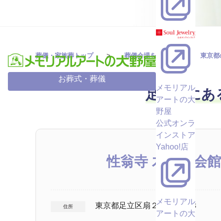
葬儀・家族葬トップ
葬儀会場を探す
東京都
お葬式・葬儀
メモリアル
足立区にあ
アートの大
野屋
公式オンラ
インストア
Yahoo!店
性翁寺 木余堂会
メモリアル
東京都足立区扇２－１９－３
住所
アートの大