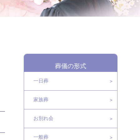
葬儀の形式
一日葬
家族葬
お別れ会
一般葬