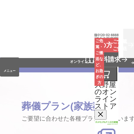
お葬式
ご危
ご危篤
お急ぎの方
篤・
ご搬送
ご搬
手元供養
資料請求
送な
オンラインストア
ど、
お急
メニュー
ぎの
大野屋
方
のオン
ライン
葬儀プラン(家族葬)
ストア
ご要望に合わせた各種プランがございま