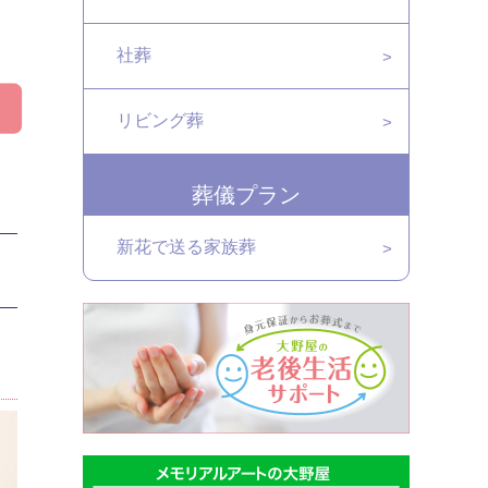
社葬
リビング葬
葬儀プラン
新花で送る家族葬