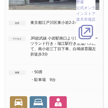
野屋
公式オンラ
インストア
楽天市場店
東京都江戸川区東小岩2-2-4
住所
JR総武線 小岩駅南口より江戸川スポー
アクセス
ツランド行き・瑞江駅行き京成バスに
て、南小岩三丁目下車、白鳩保育園左
折徒歩3分
・50席
規模
・駐車場 9台