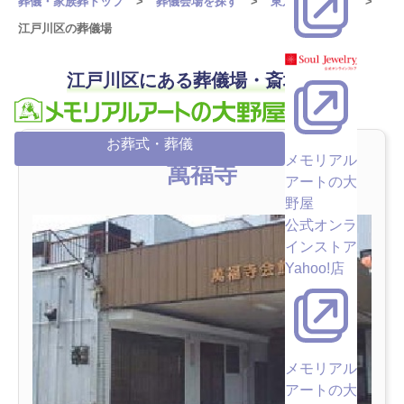
葬儀・家族葬トップ
葬儀会場を探す
東京都の葬儀場
江戸川区の葬儀場
江戸川区にある葬儀場・斎場一覧
お葬式・葬儀
メモリアル
萬福寺
アートの大
野屋
公式オンラ
インストア
Yahoo!店
メモリアル
アートの大