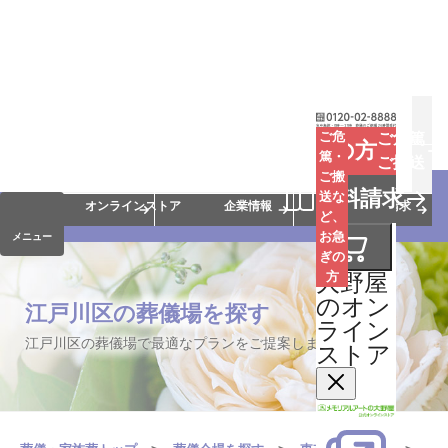
お葬式
お墓
お仏壇
ご危
ご危篤
お急ぎの方
篤・
ご搬送
ご搬
手元供養
終活・相続
会員サービス
資料請求
送な
オンラインストア
企業情報
資料請求
ど、
お急
メニュー
ぎの
大野屋
方
のオン
江戸川区の葬儀場を探す
ライン
江戸川区の葬儀場で最適なプランをご提案します。
ストア