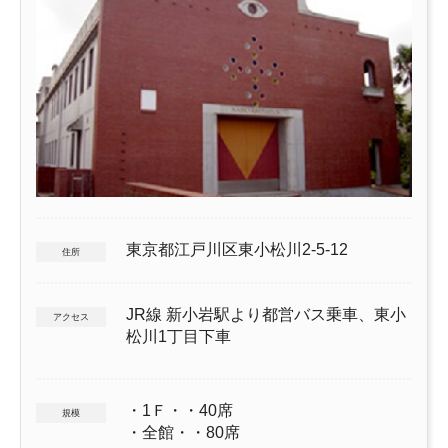
東京都江戸川区東小松川2-5-12
住所
JR線 新小岩駅より都営バス乗車、東小
アクセス
松川1丁目下車
・1Ｆ・・40席
規模
・全館・・80席