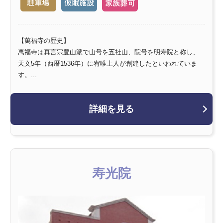
【萬福寺の歴史】
萬福寺は真言宗豊山派で山号を五社山、院号を明寿院と称し、
天文5年（西暦1536年）に宥唯上人が創建したといわれていま
す。...
詳細を見る
寿光院