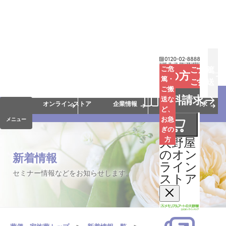
お葬式
お墓
お仏壇
ご危
ご危篤
お急ぎの方
篤・
ご搬送
ご搬
手元供養
終活・相続
会員サービス
資料請求
送な
オンラインストア
企業情報
資料請求
ど、
お急
メニュー
ぎの
大野屋
方
のオン
新着情報
ライン
セミナー情報などをお知らせします。
ストア