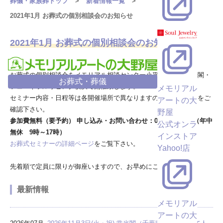
葬儀・家族葬トップ
新着情報一覧
2021年1月 お葬式の個別相談会のお知らせ
2021年1月 お葬式の個別相談会のお知らせ
お葬式の個別相談会をメモリアル相談センター小平・千葉 常光閣・
お葬式・葬儀
フューネラルリビング横浜で開催致します。
メモリアル
セミナー内容・日程等は各開催場所で異なりますので詳細ページをご
アートの大
確認下さい。
野屋
参加費無料（要予約） 申し込み・お問い合わせ：0120-02-8888（年中
公式オンラ
無休 9時～17時）
インストア
お葬式セミナーの詳細ページ
をご覧下さい。
Yahoo!店
先着順で定員に限りが御座いますので、お早めにご連絡下さい
最新情報
メモリアル
アートの大