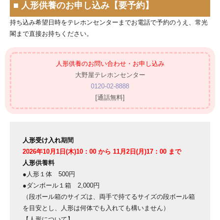
■ 人形供養のお申し込み【要予約】
持ち込み希望日時をテレホンセンターまでお電話で予約のうえ、
常光
閣
まで直接お持ちください。
人形供養のお問い合わせ・お申し込み
大野屋テレホンセンター
0120-02-8888
[通話無料]
人形受け入れ
期間
2026年10月1日(木)10：00 から 11月2日(月)17：00 まで
人形
供養料
●人形１体 500円
●ダンボール１箱 2,000円
（
段ボール箱のサイズは、両手で持てるサイズの段ボール箱
を目安とし、人形は何体でも入れても構いません
）
【人形について】