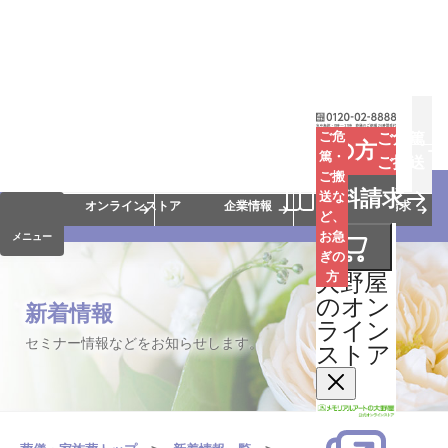
お葬式
お墓
お仏壇
ご危
ご危篤
お急ぎの方
篤・
ご搬送
ご搬
手元供養
終活・相続
会員サービス
資料請求
送な
オンラインストア
企業情報
資料請求
ど、
お急
メニュー
ぎの
大野屋
方
のオン
新着情報
ライン
セミナー情報などをお知らせします。
ストア