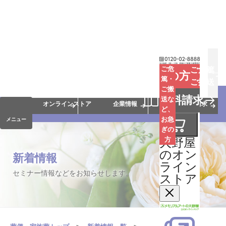
お葬式
お墓
お仏壇
ご危
ご危篤
お急ぎの方
篤・
ご搬送
ご搬
手元供養
終活・相続
会員サービス
資料請求
送な
オンラインストア
企業情報
資料請求
ど、
お急
メニュー
ぎの
大野屋
方
のオン
新着情報
ライン
セミナー情報などをお知らせします。
ストア