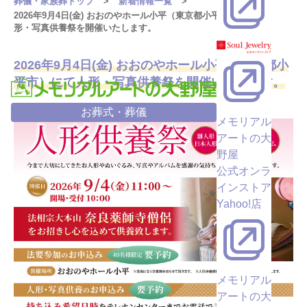
葬儀・家族葬トップ
新着情報一覧
2026年9月4日(金) おおのやホール小平（東京都小平市）にて人
形・写真供養祭を開催いたします。
2026年9月4日(金) おおのやホール小平（東京都小
平市）にて人形・写真供養祭を開催いたします。
お葬式・葬儀
メモリアル
アートの大
野屋
公式オンラ
インストア
Yahoo!店
メモリアル
アートの大