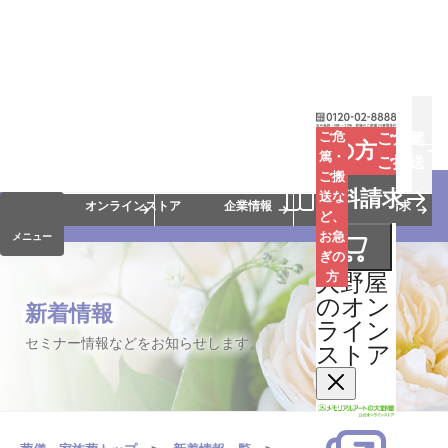
お葬式
お墓
お仏壇
ご危
ご危篤
お急ぎの方
篤・
ご搬送
ご搬
手元供養
終活・相続
会員サービス
資料請求
送な
オンラインストア
企業情報
資料請求
ど、
お急
メニュー
ぎの
大野屋
方
のオン
新着情報
ライン
セミナー情報などをお知らせします。
ストア