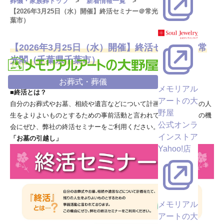
葬儀・家族葬トップ
新着情報一覧
【2026年3月25日（水）開催】終活セミナー＠常光閣（千葉県千
葉市）
【2026年3月25日（水）開催】終活セミナー＠常
光閣（千葉県千葉市）
お葬式・葬儀
メモリアル
■終活とは？
アートの大
自分のお葬式やお墓、相続や遺言などについて計画をたて、残りの人
野屋
生をよりよいものとするための事前活動と言われております。この機
公式オンラ
会にぜひ、弊社の終活セミナーをご利用ください。
インストア
「お墓の引越し」
Yahoo!店
メモリアル
アートの大