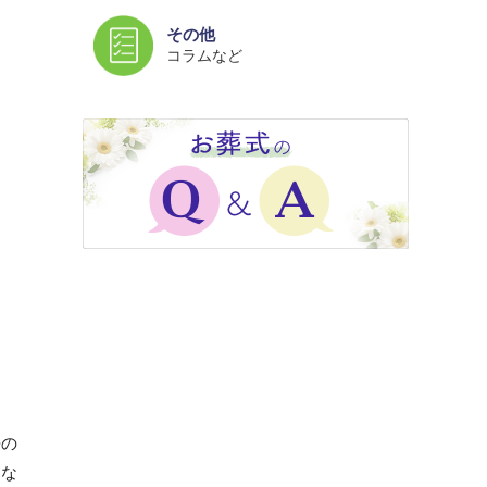
その他
コラムなど
去の
はな