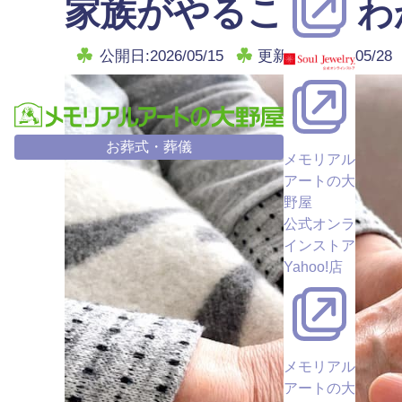
家族がやることをわ
公開日:2026/05/15
更新日：2026/05/28
お葬式・葬儀
メモリアル
アートの大
野屋
公式オンラ
インストア
Yahoo!店
メモリアル
アートの大