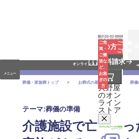
お葬式
ご危
ご危篤
お急ぎの方
篤・
ご搬送
ご搬
手元供養
資料請求
送な
オンラインストア
ど、
お急
メニュー
ぎの
葬儀・家族葬トップ
お葬式の基本知識
葬儀
大野屋
方
のオン
ライン
テーマ:葬儀の準備
ストア
介護施設で亡くなっ