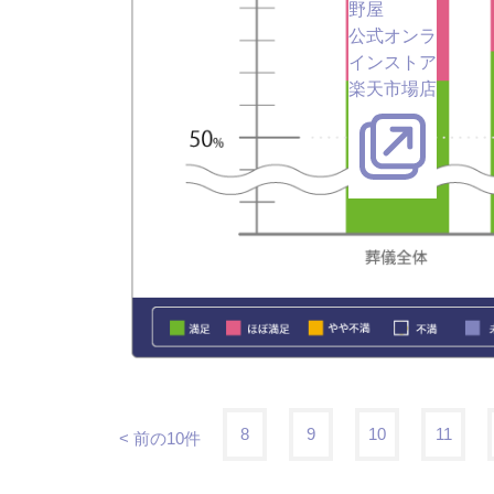
野屋
公式オンラ
インストア
楽天市場店
8
9
10
11
< 前の10件