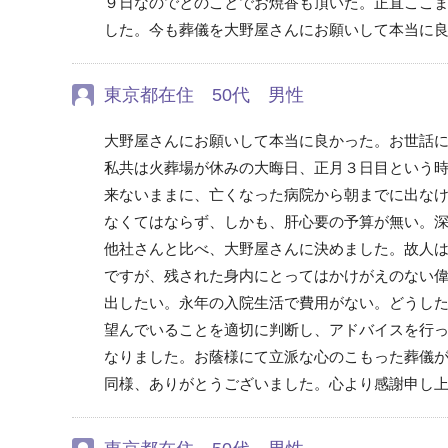
９日なのでとのことでお焼香も頂いた。正直ここ
した。今も葬儀を大野屋さんにお願いして本当に
東京都在住 50代 男性
大野屋さんにお願いして本当に良かった。お世話
私共は火葬場が休みの大晦日、正月３日目という
来ないままに、亡くなった病院から朝までに出な
なくてはならず、しかも、肝心要の予算が無い。
他社さんと比べ、大野屋さんに決めました。故人
ですが、残された身内にとってはかけがえのない
出したい。永年の入院生活で費用がない。どうし
望んでいることを適切に判断し、アドバイスを行
なりました。お蔭様にて立派な心のこもった葬儀
同様、ありがとうございました。心より感謝申し