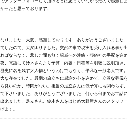
までアフターフォローして頂けるとは思っていなかったので感激し
良かったと思っております。
になりました。大変、感謝しております。ありがとうございました
時でしたので、大変困りました。突然の事で現実を受け入れる事が
ければならなく、悲しむ間も無く親戚への連絡・葬儀社の手配を進
深夜、電話にて鈴木さんより予算・内容・日程等を明確に説明頂き
は歴史に名を残す大人物というわけでもなく、平凡な一般老人です
偉大な存在でした。最期の旅立ちに感謝の心を込めて、立派な葬儀
たら良いのか、時間がない。担当の足立さんは低予算にも関わらず
って下さいました。ありがとうございました。何から何までお世話
が出来ました。足立さん、鈴木さんをはじめ大野屋さんのスタッフ
上げます。