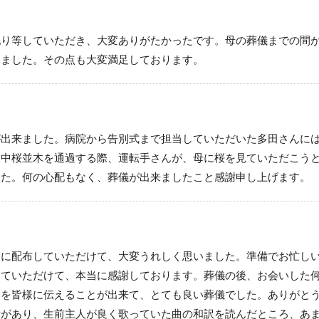
配り等していただき、大変ありがたかったです。母の葬儀までの間
きました。その点も大変満足しております。
が出来ました。病院から告別式まで担当していただいた多田さんに
途中桜並木を通過する際、運転手さんが、母に桜を見ていただこう
した。何の心配もなく、葬儀が出来ましたこと感謝申し上げます。
々に配布していただけて、大変うれしく思いました。準備でお忙し
していただけて、本当に感謝しております。葬儀の後、お会いした
いを皆様に伝えることが出来て、とても良い葬儀でした。ありがと
話があり、生前主人が良く歌っていた曲の和訳を読んだところ、あ