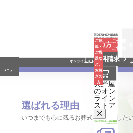
お葬式
ご危
ご危篤
お急ぎの方
篤・
ご搬送
ご搬
手元供養
資料請求
送な
オンラインストア
ど、
お急
メニュー
ぎの
大野屋
方
のオン
ライン
選ばれる理由
ストア
いつまでも心に残るお葬式をお届けした