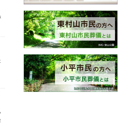
が
は
と
い
何
う
ま