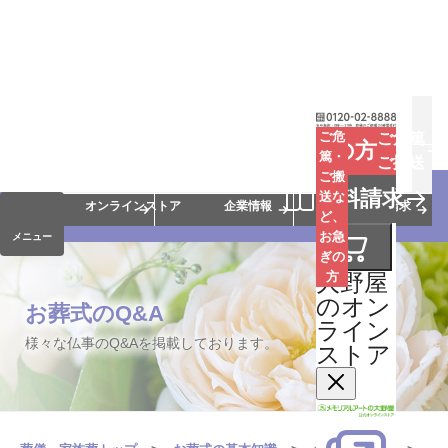
お葬式
お墓
お仏壇
ご危
ご危篤
お急ぎの方
篤・
ご搬送
ご搬
手元供養
終活・相続
会員サービス
資料請求
送な
オンラインストア
企業情報
資料請求
ど、
お急
メニュー
ぎの
大野屋
方
のオン
お葬式のQ&A
ライン
様々な仏事のQ&Aを掲載しております。
ストア