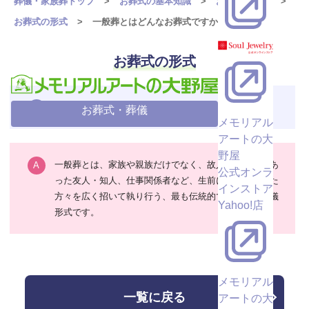
葬儀・家族葬トップ
お葬式の基本知識
お葬式のQ&A
お葬式の形式
一般葬とはどんなお葬式ですか？
お葬式の形式
一般葬とはどんなお葬式ですか？
お葬式・葬儀
メモリアル
アートの大
野屋
一般葬とは、家族や親族だけでなく、故人と関わりのあ
公式オンラ
った友人・知人、仕事関係者など、生前に親交のあった
インストア
方々を広く招いて執り行う、最も伝統的で一般的な葬儀
Yahoo!店
形式です。
メモリアル
一覧に戻る
アートの大