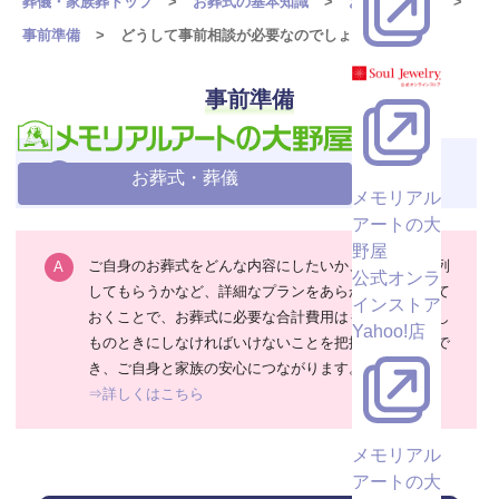
葬儀・家族葬トップ
お葬式の基本知識
お葬式のQ&A
事前準備
どうして事前相談が必要なのでしょうか？
事前準備
どうして事前相談が必要なのでしょうか？
お葬式・葬儀
メモリアル
アートの大
野屋
ご自身のお葬式をどんな内容にしたいか、どなたに参列
公式オンラ
してもらうかなど、詳細なプランをあらかじめ相談して
インストア
おくことで、お葬式に必要な合計費用はもちろん、もし
Yahoo!店
ものときにしなければいけないことを把握することがで
き、ご自身と家族の安心につながります。
⇒詳しくはこちら
メモリアル
アートの大