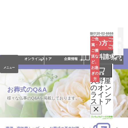
お葬式
お墓
お仏壇
ご危
ご危篤
お急ぎの方
篤・
ご搬送
ご搬
手元供養
終活・相続
会員サービス
資料請求
送な
オンラインストア
企業情報
資料請求
ど、
お急
メニュー
ぎの
大野屋
方
のオン
お葬式のQ&A
ライン
様々な仏事のQ&Aを掲載しております。
ストア