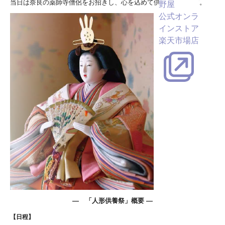
当日は奈良の薬師寺僧侶をお招きし、心を込めて供養いたします。
野屋
公式オンラ
インストア
楽天市場店
― 「人形供養祭」概要 ―
【日程】