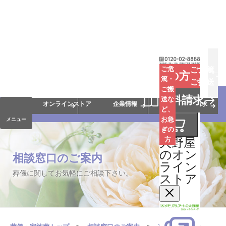
お葬式
お墓
お仏壇
ご危
ご危篤
お急ぎの方
篤・
ご搬送
ご搬
手元供養
終活・相続
会員サービス
資料請求
送な
オンラインストア
企業情報
資料請求
ど、
お急
メニュー
ぎの
大野屋
方
のオン
相談窓口のご案内
ライン
葬儀に関してお気軽にご相談下さい。
ストア