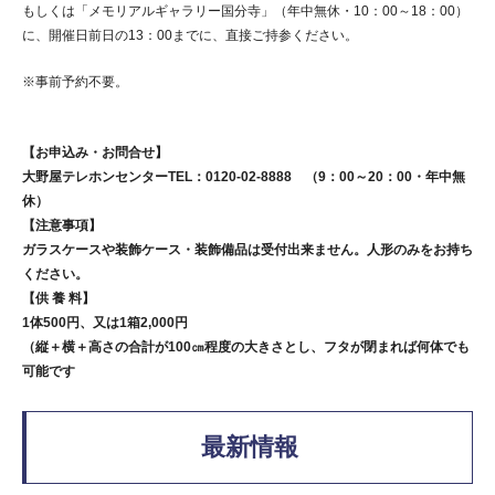
もしくは「メモリアルギャラリー国分寺」（年中無休・10：00～18：00）
に、開催日前日の13：00までに、直接ご持参ください。
※事前予約不要。
【お申込み・お問合せ】
大野屋テレホンセンターTEL：0120-02-8888 （9：00～20：00・年中無
休）
【注意事項】
ガラスケースや装飾ケース・装飾備品は受付出来ません。人形のみをお持ち
ください。
【供 養 料】
1体500円、又は1箱2,000円
（縦＋横＋高さの合計が100㎝程度の大きさとし、フタが閉まれば何体でも
可能です
最新情報