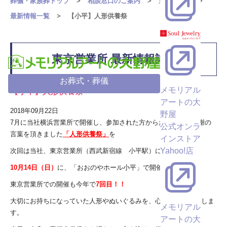
葬儀・家族葬トップ
相談窓口のご案内
東京営業所
最新情報一覧
【小平】人形供養祭
東京営業所 最新情報詳細
お葬式・葬儀
メモリアル
【小平】人形供養祭
アートの大
2018年09月22日
野屋
7月に当社横浜営業所で開催し、参加された方からたくさんの感謝の
公式オンラ
言葉を頂きました
「人形供養祭」
を
インストア
Yahoo!店
次回は当社、東京営業所（西武新宿線 小平駅）にて
10月14日（日）
に、「おおのやホール小平」で開催いたします。
東京営業所での開催も今年で
7回目！！
大切にお持ちになっていた人形やぬいぐるみを、心を込めて供養しま
メモリアル
す。
アートの大