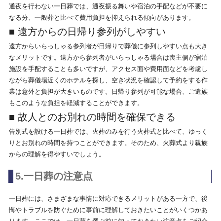
通夜を行わない一日葬では、通夜振る舞いや宿泊の手配などが不要に
なる分、一般葬と比べて費用負担を抑えられる傾向があります。
■ 遠方からの日帰り参列がしやすい
遠方からいらっしゃる参列者が日帰りで葬儀に参列しやすい点も大き
なメリットです。遠方から参列者がいらっしゃる場合は喪主側が宿泊
施設を手配することも多いですが、アクセス面や費用面などを考慮し
ながら葬儀場近くのホテルを探し、空き状況を確認して予約をする作
業は意外と負担が大きいものです。日帰り参列が可能な場合、ご遺族
もこのような負担を軽減することができます。
■ 故人とのお別れの時間を確保できる
告別式を設ける一日葬では、火葬のみを行う火葬式と比べて、ゆっく
りとお別れの時間を持つことができます。そのため、火葬式より親族
からの理解を得やすいでしょう。
5.一日葬の注意点
一日葬には、さまざまな事情に対応できるメリットがある一方で、後
悔やトラブルを防ぐために事前に理解しておきたいことがいくつかあ