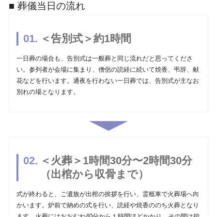
■ 葬儀当日の流れ
＜告別式＞約1時間
一日葬の場合も、告別式は一般葬と同じ流れだと思ってくださ
い。参列者が会場に集まり、僧侶の読経に続いて焼香、弔辞、献
花などを行います。通夜を行わない一日葬では、告別式が主なお
別れの場となります。
＜火葬＞1時間30分〜2時間30分
（出棺から収骨まで）
式が終わると、ご遺族が出棺の挨拶を行い、霊柩車で火葬場へ向
かいます。炉前で納めの式を行い、読経や焼香ののち火葬となり
ます。火葬にはおおむね40分から１時間ほどかかり、その間は控