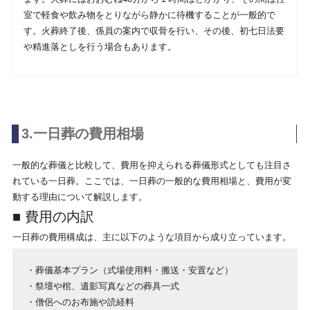
室で軽食や飲み物をとりながら静かに待機することが一般的で
す。火葬終了後、係員の案内で収骨を行い、その後、初七日法要
や精進落としを行う場合もあります。
3.一日葬の費用相場
一般的な葬儀と比較して、費用を抑えられる葬儀形式としても注目さ
れている一日葬。ここでは、一日葬の一般的な費用相場と、費用が変
動する理由について解説します。
■ 費用の内訳
一日葬の費用構成は、主に以下のような項目から成り立っています。
・葬儀基本プラン（式場使用料・搬送・安置など）
・祭壇や棺、遺影写真などの葬具一式
・僧侶へのお布施や読経料