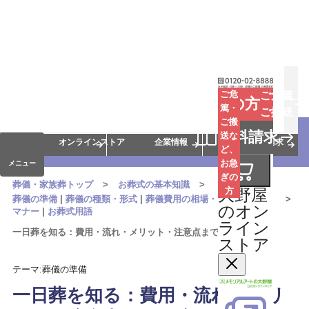
お葬式
お墓
お仏壇
ご危
ご危篤
お急ぎの方
篤・
ご搬送
ご搬
手元供養
終活・相続
会員サービス
資料請求
送な
オンラインストア
企業情報
資料請求
ど、
お急
メニュー
ぎの
葬儀・家族葬トップ
お葬式の基本知識
大野屋
方
葬儀の準備
|
葬儀の種類・形式
|
葬儀費用の相場・内訳
|
葬儀の
のオン
マナー
|
お葬式用語
ライン
一日葬を知る：費用・流れ・メリット・注意点まで徹底ガイド
ストア
テーマ:葬儀の準備
一日葬を知る：費用・流れ・メリ