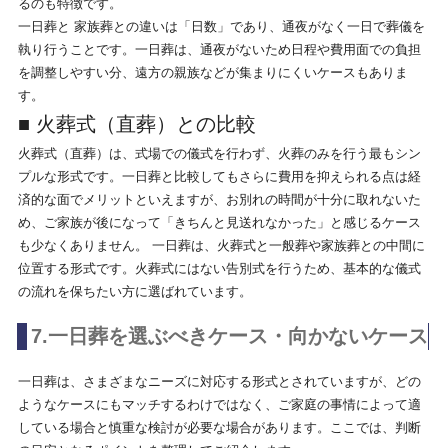
るのも特徴です。
一日葬と 家族葬との違いは「日数」であり、通夜がなく一日で葬儀を
執り行うことです。一日葬は、通夜がないため日程や費用面での負担
を調整しやすい分、遠方の親族などが集まりにくいケースもありま
す。
■ 火葬式（直葬）との比較
火葬式（直葬）は、式場での儀式を行わず、火葬のみを行う最もシン
プルな形式です。一日葬と比較してもさらに費用を抑えられる点は経
済的な面でメリットといえますが、お別れの時間が十分に取れないた
め、ご家族が後になって「きちんと見送れなかった」と感じるケース
も少なくありません。 一日葬は、火葬式と一般葬や家族葬との中間に
位置する形式です。火葬式にはない告別式を行うため、基本的な儀式
の流れを保ちたい方に選ばれています。
7.一日葬を選ぶべきケース・向かないケース
一日葬は、さまざまなニーズに対応する形式とされていますが、どの
ようなケースにもマッチするわけではなく、ご家庭の事情によって適
している場合と慎重な検討が必要な場合があります。ここでは、判断