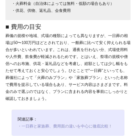
・火葬料金（自治体によっては無料・低額の場合もあり）
・供花、供物、返礼品、会食費用
■ 費用の目安
葬儀の規模や地域、式場の種類によっても異なりますが、一日葬の相
場は50〜100万円ほどとされており、一般葬に比べて安く抑えられる場
合が多いといわれています。これは、通夜を行わない分、式場使用料
や人件費、飲食費が軽減されるためです。とはいえ、祭壇の規模や僧
侶へのお布施、供花・返礼品などを考慮し、総額としては少し幅をも
たせて考えておくと安心でしょう。ひとことで"一日葬"といっても、
葬儀社によって「火葬のみプラン」や「家族葬プラン」といった名称
で費用を提示している場合もあり、サービス内容はさまざまです。料
金のみで選ぶのではなく、プランに含まれる内容を事前にしっかりと
確認しておきましょう。
関連記事：
・一日葬と家族葬、費用面の違いを中心に徹底比較！