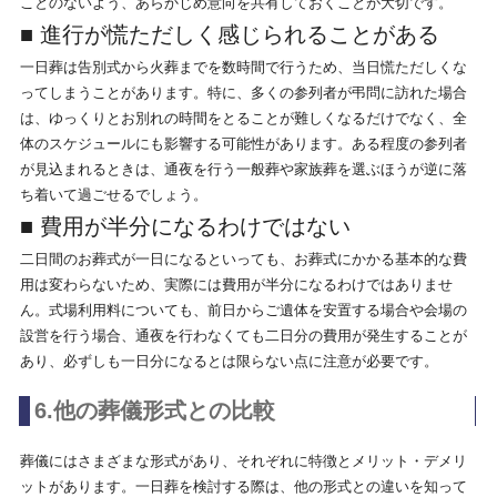
ことのないよう、あらかじめ意向を共有しておくことが大切です。
■ 進行が慌ただしく感じられることがある
一日葬は告別式から火葬までを数時間で行うため、当日慌ただしくな
ってしまうことがあります。特に、多くの参列者が弔問に訪れた場合
は、ゆっくりとお別れの時間をとることが難しくなるだけでなく、全
体のスケジュールにも影響する可能性があります。ある程度の参列者
が見込まれるときは、通夜を行う一般葬や家族葬を選ぶほうが逆に落
ち着いて過ごせるでしょう。
■ 費用が半分になるわけではない
二日間のお葬式が一日になるといっても、お葬式にかかる基本的な費
用は変わらないため、実際には費用が半分になるわけではありませ
ん。式場利用料についても、前日からご遺体を安置する場合や会場の
設営を行う場合、通夜を行わなくても二日分の費用が発生することが
あり、必ずしも一日分になるとは限らない点に注意が必要です。
6.他の葬儀形式との比較
葬儀にはさまざまな形式があり、それぞれに特徴とメリット・デメリ
ットがあります。一日葬を検討する際は、他の形式との違いを知って