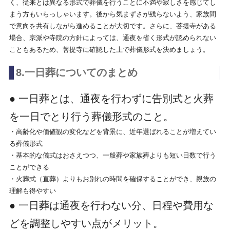
く、従来とは異なる形式で葬儀を行うことに不満や寂しさを感じてし
まう方もいらっしゃいます。後から気まずさが残らないよう、家族間
で意向を共有しながら進めることが大切です。さらに、菩提寺がある
場合、宗派や寺院の方針によっては、通夜を省く形式が認められない
こともあるため、菩提寺に確認した上で葬儀形式を決めましょう。
8.一日葬についてのまとめ
● 一日葬とは、通夜を行わずに告別式と火葬
を一日でとり行う葬儀形式のこと。
・高齢化や価値観の変化などを背景に、近年選ばれることが増えてい
る葬儀形式
・基本的な儀式はおさえつつ、一般葬や家族葬よりも短い日数で行う
ことができる
・火葬式（直葬）よりもお別れの時間を確保することができ、親族の
理解も得やすい
● 一日葬は通夜を行わない分、日程や費用な
どを調整しやすい点がメリット。