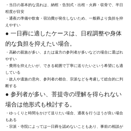
・当日の基本的な流れは、納棺・告別式・出棺・火葬・収骨で、半日
程度が目安
・通夜の準備や飲食・宿泊費が発生しないため、一般葬より負担を抑
えやすい
● 一日葬に適したケースは、日程調整や身体
的な負担を抑えたい場合。
・高齢の親族が多い、または遠方の参列者が多いなどの場合に選ばれ
やすい
・費用を抑えたいが、できる範囲で丁寧に送りたいという希望にも適
している
・故人や遺族の意向、参列者の都合、宗派などを考慮して総合的に判
断する
● 参列者が多い、菩提寺の理解を得られない
場合は他形式も検討する。
・ゆっくりと時間をかけて送りたい場合、通夜を行うほうが良い場合
もある
・宗派・寺院によっては一日葬を認めないこともあり、事前の相談が