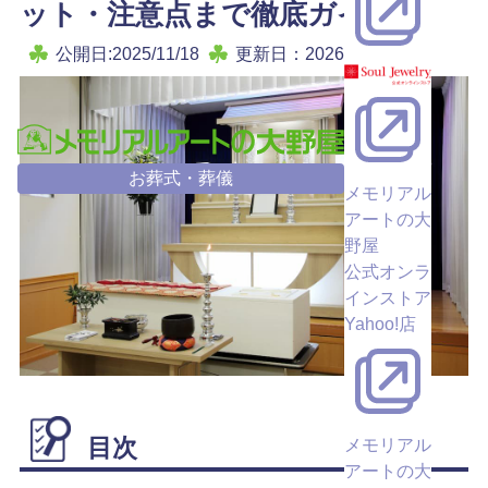
ット・注意点まで徹底ガイド
公開日:2025/11/18
更新日：2026/05/28
お葬式・葬儀
メモリアル
アートの大
野屋
公式オンラ
インストア
Yahoo!店
目次
メモリアル
アートの大