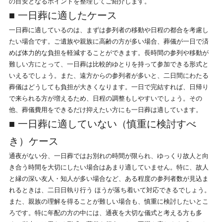
の目安となるポイントを整理してご紹介します。
■ 一日葬に適したケース
一日葬に適しているのは、まずは参列者の移動や日程の都合を考慮し
たい場合です。ご遺族や親族に高齢の方が多い場合、葬儀が一日で済
めば体力的な負担を軽減することができます。長時間の参列や移動が
難しい方にとって、一日葬は比較的ゆとりを持って参加できる形式と
いえるでしょう。また、遠方からの参列者が多いと、二日間にわたる
葬儀はどうしても負担が大きくなります。一日で完結すれば、日帰り
で来られる方が増えるため、日程の調整もしやすいでしょう。その
他、葬儀費用をできるだけ抑えたい方にも一日葬は適しています。
■ 一日葬に適していない（慎重に検討すべ
き）ケース
通夜がない分、一日葬ではお別れの時間が限られ、ゆっくり故人と向
き合う時間を大切にしたい場合はあまり適していません。特に、故人
と縁の深い友人・知人が多い場合など、ある程度の参列者数が見込ま
れるときは、二日日執り行う ほうが落ち着いて対応できるでしょう。
また、親族の理解を得ることが難しい場合も、慎重に検討したいとこ
ろです。特に年配の方の中には、通夜を大切な儀式と考える方も多