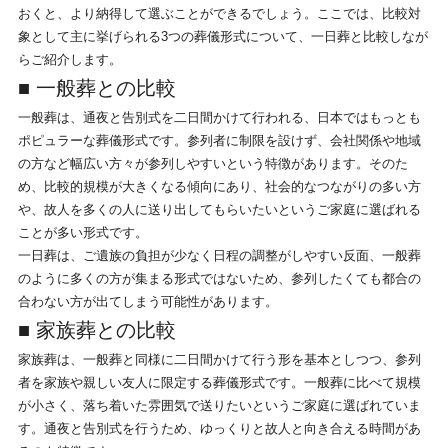
おくと、より納得して選ぶことができるでしょう。ここでは、比較対
象として主に挙げられる3つの葬儀形式について、一日葬と比較しなが
らご紹介します。
■ 一般葬との比較
一般葬は、通夜と告別式を二日間かけて行われる、日本ではもっとも
ポピュラーな葬儀形式です。参列者に制限を設けず、会社関係や地域
の方など幅広い方々が参列しやすいという特徴があります。そのた
め、比較的規模が大きくなる傾向にあり、社会的なつながりの多い方
や、故人を多くの人に送り出してもらいたいというご家庭に選ばれる
ことが多い形式です。
一日葬は、ご遺族の負担が少なく日程の調整がしやすい反面、一般葬
のように多くの方が集まる形式ではないため、参列したくても都合の
合わない方が出てしまう可能性があります。
■ 家族葬との比較
家族葬は、一般葬と同様に二日間かけて行う形を基本としつつ、参列
者を家族や親しい友人に限定する葬儀形式です。一般葬に比べて規模
が小さく、落ち着いた雰囲気で送りたいというご家庭に選ばれていま
す。通夜と告別式を行うため、ゆっくりと故人と向き合える時間があ