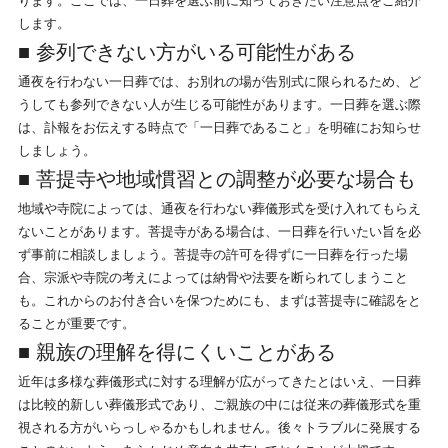
ります。ここでは、一日葬を選ぶ前に知っておきたい注意点をご紹介
します。
■ 参列できない方がいる可能性がある
通夜を行わない一日葬では、お別れの場が告別式に限られるため、ど
うしても参列できない人が生じる可能性があります。一日葬を選ぶ際
は、訃報をお伝えする時点で「一日葬であること」を明確にお知らせ
しましょう。
■ 菩提寺や地域慣習との調整が必要な場合も
地域や寺院によっては、通夜を行わない葬儀形式を受け入れてもらえ
ないことがあります。菩提寺がある場合は、一日葬を行いたい旨を必
ず事前に相談しましょう。菩提寺の許可を得ずに一日葬を行った場
合、宗派や寺院の考えによっては納骨や法要を断られてしまうこと
も。これからのお付き合いを保つためにも、まずは菩提寺に確認をと
ることが重要です。
■ 親族の理解を得にくいことがある
近年は多様な葬儀形式に対する理解が広がってきたとはいえ、一日葬
は比較的新しい葬儀形式であり、ご親族の中には従来の葬儀形式を重
視される方がいらっしゃるかもしれません。後々トラブルに発展する