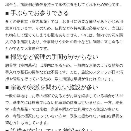
場合も、施設側が責任を持って永代供養をしてくれるため安心です。
■ 手ぶらでお参りできる
多くの納骨堂（室内墓苑）では、お参りに必要な備品があらかじめ用
意されています。そのため、仏具などを持ち運ぶ必要がなく、当日忘
れ物をして慌ててしまう心配もありません。中には、館内でお花を購
入できる施設もあり、仕事帰りや外出の途中などに気軽に立ち寄るこ
とができて大変便利です。
■ 掃除など管理の手間がかからない
納骨堂（室内墓苑）は屋内にあるため、一般的なお墓のような雑草の
手入れや墓石の掃除などは不要です。また、施設のスタッフが日々清
掃や管理を行っているため、常に清潔な環境が保たれています。
■ 宗教や宗派を問わない施設が多い
一般の墓地は、お寺の檀家である方がお墓を継承している場合が大半
で、基本的には檀家ではない他宗派の供養は行いません。一方、納骨
堂（室内墓苑）では宗教・宗派を問わずに利用できる施設が多いた
め、寺院の檀家になっていない方や、宗教に捉われない自由な供養を
望む方にも適しています。