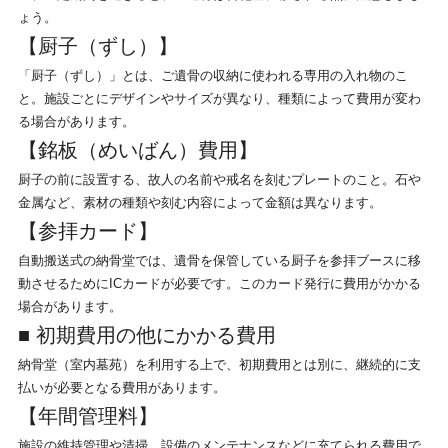
ょう。
【厨子（ずし）】
「厨子（ずし）」とは、ご遺骨の収納に使われる専用の入れ物のこ
と。施設ごとにデザインやサイズが異なり、種類によって費用が変わ
る場合があります。
【銘板（めいばん）費用】
厨子の前に設置する、故人の名前や戒名を刻むプレートのこと。石や
金属など、素材の種類や刻む内容によって金額は異なります。
【参拝カード】
自動搬送式の納骨堂では、遺骨を保管している厨子を参拝ブースに移
動させるためにICカードが必要です。このカード発行に費用がかかる
場合があります。
■ 初期費用の他にかかる費用
納骨堂（室内墓苑）を利用する上で、初期費用とは別に、継続的に支
払いが必要となる費用があります。
【年間管理料】
施設の維持管理や清掃、設備のメンテナンスなどに充てられる費用で