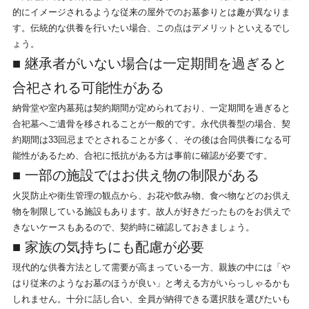
的にイメージされるような従来の屋外でのお墓参りとは趣が異なりま
す。伝統的な供養を行いたい場合、この点はデメリットといえるでし
ょう。
■ 継承者がいない場合は一定期間を過ぎると
合祀される可能性がある
納骨堂や室内墓苑は契約期間が定められており、一定期間を過ぎると
合祀墓へご遺骨を移されることが一般的です。永代供養型の場合、契
約期間は33回忌までとされることが多く、その後は合同供養になる可
能性があるため、合祀に抵抗がある方は事前に確認が必要です。
■ 一部の施設ではお供え物の制限がある
火災防止や衛生管理の観点から、お花や飲み物、食べ物などのお供え
物を制限している施設もあります。故人が好きだったものをお供えで
きないケースもあるので、契約時に確認しておきましょう。
■ 家族の気持ちにも配慮が必要
現代的な供養方法として需要が高まっている一方、親族の中には「や
はり従来のようなお墓のほうが良い」と考える方がいらっしゃるかも
しれません。十分に話し合い、全員が納得できる選択肢を選びたいも