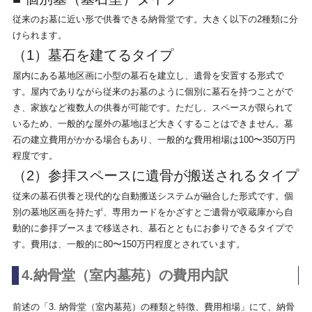
従来のお墓に近い形で供養できる納骨堂です。大きく以下の2種類に分
けられます。
（1）墓石を建てるタイプ
屋内にある墓地区画に小型の墓石を建立し、遺骨を安置する形式で
す。屋内でありながら従来のお墓のように個別に墓石を持つことがで
き、家族など複数人の供養が可能です。ただし、スペースが限られて
いるため、一般的な屋外の墓地ほど大きくすることはできません。墓
石の建立費用がかかる場合もあり、一般的な費用相場は100〜350万円
程度です。
（2）参拝スペースに遺骨が搬送されるタイプ
従来の墓石供養と現代的な自動搬送システムが融合した形式です。個
別の墓地区画を持たず、専用カードをかざすとご遺骨が収蔵庫から自
動的に参拝ブースまで移送され、墓石とともにお参りできるタイプで
す。費用は、一般的に80〜150万円程度とされています。
4.納骨堂（室内墓苑）の費用内訳
前述の「3. 納骨堂（室内墓苑）の種類と特徴、費用相場」にて、納骨