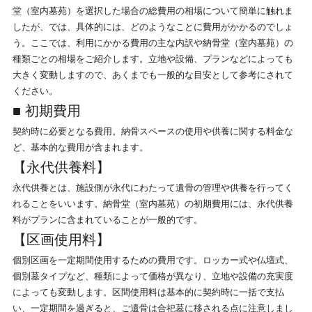
堂（室内墓苑）を選択した場合の総費用の相場について簡単に触れま
したが、では、具体的には、どのようなことに費用がかかるのでしょ
う。ここでは、利用にかかる費用の主な内訳や納骨堂（室内墓苑）の
種類ごとの相場をご紹介します。立地や設備、プランなどによっても
大きく変動しますので、あくまでも一般的な目安として参考にされて
ください。
■ 初期費用
契約時に必要となる費用。納骨スペースの使用や供養に関する料金な
ど、基本的な費用が含まれます。
【永代供養料】
永代供養とは、施設側が永代にわたって遺骨の管理や供養を行ってく
れることをいいます。納骨堂（室内墓苑）の初期費用には、永代供養
料がプランに含まれていることが一般的です。
【区画使用料】
個別区画を一定期間使用するための費用です。ロッカー式や仏壇式、
個別墓タイプなど、種類によって価格が異なり、立地や設備の充実度
によっても変動します。区間使用料は基本的に契約時に一括で支払
い、一定期間を過ぎると、ご遺骨は合祀墓に移される点に注意しまし