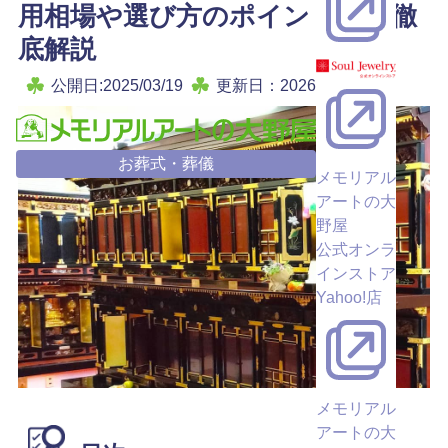
用相場や選び方のポイントまで徹
底解説
公開日:2025/03/19
更新日：2026/05/28
お葬式・葬儀
メモリアル
アートの大
野屋
公式オンラ
インストア
Yahoo!店
メモリアル
アートの大