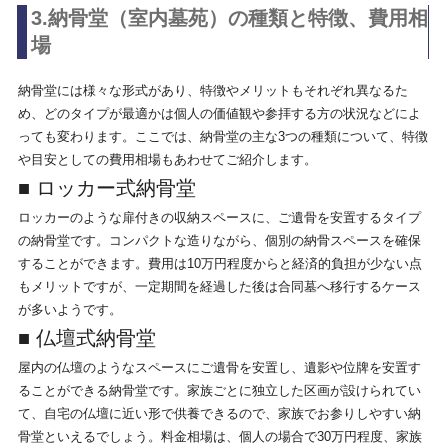
3.納骨堂（室内墓苑）の種類と特徴、費用相
場
納骨堂には様々な形式があり、特徴やメリットもそれぞれ異なるた
め、どのタイプが最適かは個人の価値観や参拝する方の状況などによ
っても変わります。ここでは、納骨堂の主な3つの種類について、特徴
や目安としての費用相場もあわせてご紹介します。
■ ロッカー式納骨堂
ロッカーのような扉付きの収納スペースに、ご遺骨を安置するタイプ
の納骨堂です。コンパクトな造りながら、個別の納骨スペースを確保
することができます。費用は10万円程度からと経済的負担が少ない点
もメリットですが、一定期間を経過した後は合同墓へ移行するケース
が多いようです。
■ 仏壇式納骨堂
屋内の仏壇のようなスペースにご遺骨を安置し、遺影や位牌を安置す
ることができる納骨堂です。家族ごとに独立した区画が設けられてい
て、自宅の仏壇に近い形で供養できるので、家族でお参りしやすい納
骨堂といえるでしょう。料金相場は、個人の場合で30万円程度、家族