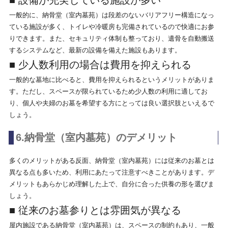
■ 設備が充実している施設が多い
一般的に、納骨堂（室内墓苑）は段差のないバリアフリー構造になっ
ている施設が多く、トイレや冷暖房も完備されているので快適にお参
りできます。また、セキュリティ体制も整っており、遺骨を自動搬送
するシステムなど、最新の設備を備えた施設もあります。
■ 少人数利用の場合は費用を抑えられる
一般的な墓地に比べると、費用を抑えられるというメリットがありま
す。ただし、スペースが限られているため少人数の利用に適してお
り、個人や夫婦のお墓を希望する方にとっては良い選択肢といえるで
しょう。
6.納骨堂（室内墓苑）のデメリット
多くのメリットがある反面、納骨堂（室内墓苑）には従来のお墓とは
異なる点も多いため、利用にあたって注意すべきことがあります。デ
メリットもあらかじめ理解した上で、自分に合った供養の形を選びま
しょう。
■ 従来のお墓参りとは雰囲気が異なる
屋内施設である納骨堂（室内墓苑）は、スペースの制約もあり、一般