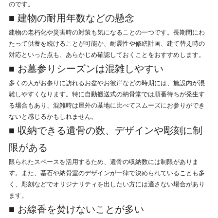
のです。
■ 建物の耐用年数などの懸念
建物の老朽化や災害時の対策も気になることの一つです。長期間にわ
たって供養を続けることが可能か、耐震性や修繕計画、建て替え時の
対応といった点も、あらかじめ確認しておくことをおすすめします。
■ お墓参りシーズンは混雑しやすい
多くの人がお参りに訪れるお盆やお彼岸などの時期には、施設内が混
雑しやすくなります。特に自動搬送式の納骨堂では順番待ちが発生す
る場合もあり、混雑時は屋外の墓地に比べてスムーズにお参りができ
ないと感じるかもしれません。
■ 収納できる遺骨の数、デザインや彫刻に制
限がある
限られたスペースを活用するため、遺骨の収納数には制限がありま
す。また、墓石や納骨室のデザインが一律で決められていることも多
く、彫刻などでオリジナリティを出したい方には適さない場合があり
ます。
■ お線香を焚けないことが多い