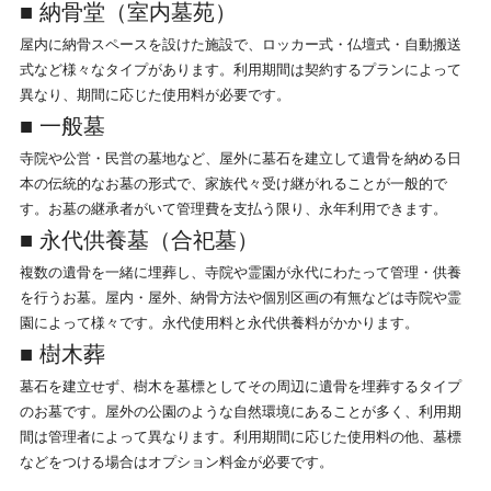
■ 納骨堂（室内墓苑）
屋内に納骨スペースを設けた施設で、ロッカー式・仏壇式・自動搬送
式など様々なタイプがあります。利用期間は契約するプランによって
異なり、期間に応じた使用料が必要です。
■ 一般墓
寺院や公営・民営の墓地など、屋外に墓石を建立して遺骨を納める日
本の伝統的なお墓の形式で、家族代々受け継がれることが一般的で
す。お墓の継承者がいて管理費を支払う限り、永年利用できます。
■ 永代供養墓（合祀墓）
複数の遺骨を一緒に埋葬し、寺院や霊園が永代にわたって管理・供養
を行うお墓。屋内・屋外、納骨方法や個別区画の有無などは寺院や霊
園によって様々です。永代使用料と永代供養料がかかります。
■ 樹木葬
墓石を建立せず、樹木を墓標としてその周辺に遺骨を埋葬するタイプ
のお墓です。屋外の公園のような自然環境にあることが多く、利用期
間は管理者によって異なります。利用期間に応じた使用料の他、墓標
などをつける場合はオプション料金が必要です。