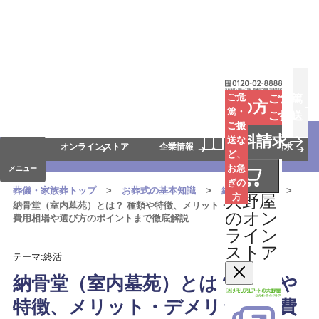
お葬式
お墓
お仏壇
ご危
ご危篤
お急ぎの方
篤・
ご搬送
ご搬
手元供養
終活・相続
会員サービス
資料請求
送な
オンラインストア
企業情報
資料請求
ど、
お急
メニュー
ぎの
葬儀・家族葬トップ
お葬式の基本知識
終活
|
その他
大野屋
方
納骨堂（室内墓苑）とは？ 種類や特徴、メリット・デメリット、
のオン
費用相場や選び方のポイントまで徹底解説
ライン
ストア
テーマ:終活
納骨堂（室内墓苑）とは？ 種類や
特徴、メリット・デメリット、費