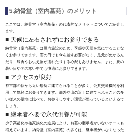
5.納骨堂（室内墓苑）のメリット
ここでは、納骨堂（室内墓苑）の代表的なメリットについてご紹介し
ます。
■ 天候に左右されずにお参りできる
納骨堂（室内墓苑）は屋内施設のため、季節や天候を気にすることな
くお参りできます。雨の日でも傘を差す必要がなく、足元がぬかるん
だり、線香やお供え物が濡れたりする心配もありません。また、夏の
暑い日や冬の寒い中でも快適にお参りできます。
■ アクセスが良好
都市部の駅から近い場所に建てられることが多く、公共交通機関を利
用して気軽にお参りできます。郊外や山の近くに建てられることの多
い従来の墓地に比べて、お参りしやすい環境が整っているといえるで
しょう。
■ 継承者不要で永代供養が可能
少子高齢化や核家族化の進展により、お墓の継承者がいないケースも
増えています。納骨堂（室内墓苑）の多くは、継承者がいなくなった