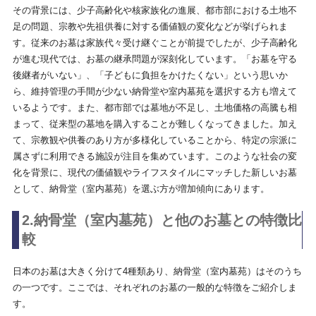
その背景には、少子高齢化や核家族化の進展、都市部における土地不
足の問題、宗教や先祖供養に対する価値観の変化などが挙げられま
す。従来のお墓は家族代々受け継ぐことが前提でしたが、少子高齢化
が進む現代では、お墓の継承問題が深刻化しています。「お墓を守る
後継者がいない」、「子どもに負担をかけたくない」という思いか
ら、維持管理の手間が少ない納骨堂や室内墓苑を選択する方も増えて
いるようです。また、都市部では墓地が不足し、土地価格の高騰も相
まって、従来型の墓地を購入することが難しくなってきました。加え
て、宗教観や供養のあり方が多様化していることから、特定の宗派に
属さずに利用できる施設が注目を集めています。このような社会の変
化を背景に、現代の価値観やライフスタイルにマッチした新しいお墓
として、納骨堂（室内墓苑）を選ぶ方が増加傾向にあります。
2.納骨堂（室内墓苑）と他のお墓との特徴比
較
日本のお墓は大きく分けて4種類あり、納骨堂（室内墓苑）はそのうち
の一つです。ここでは、それぞれのお墓の一般的な特徴をご紹介しま
す。