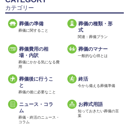
カテゴリー
葬儀の準備
葬儀の種類・形
式
葬儀に関すること
関連：葬儀プラン
葬儀費用の相
葬儀のマナー
場・内訳
一般的な心得とは
葬儀にかかる気になる費
用
葬儀後に行うこ
終活
と
今から備える葬儀準備
葬儀の後に必要なこと
ニュース・コラ
お葬式用語
ム
知っておきたい葬儀の言
葉
葬儀・終活のニュース・
コラム