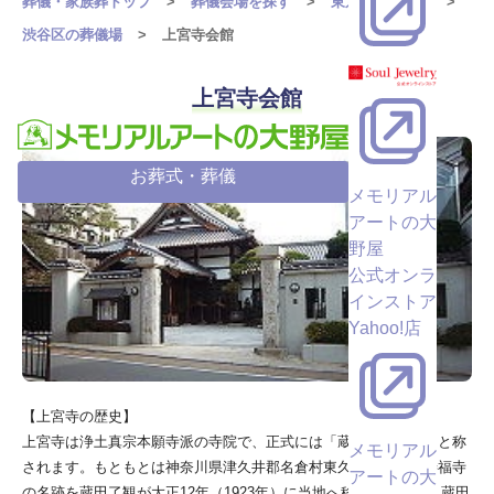
葬儀・家族葬トップ
葬儀会場を探す
東京都の葬儀場
渋谷区の葬儀場
上宮寺会館
上宮寺会館
お葬式・葬儀
メモリアル
アートの大
野屋
公式オンラ
インストア
Yahoo!店
【上宮寺の歴史】
上宮寺は浄土真宗本願寺派の寺院で、正式には「蔵田山上宮寺」と称
メモリアル
されます。もともとは神奈川県津久井郡名倉村東久保にあった善福寺
アートの大
の名跡を蔵田了観が大正12年（1923年）に当地へ移して創建し、蔵田