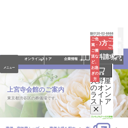
お葬式
お墓
お仏壇
ご危
ご危篤
お急ぎの方
篤・
ご搬送
ご搬
手元供養
終活・相続
会員サービス
資料請求
送な
オンラインストア
企業情報
資料請求
ど、
お急
メニュー
ぎの
大野屋
方
のオン
上宮寺会館のご案内
ライン
東京都渋谷区の葬儀場です。
ストア