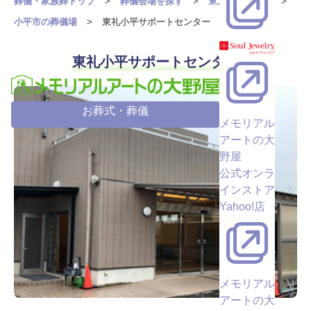
葬儀・家族葬トップ
葬儀会場を探す
東京都の葬儀場
小平市の葬儀場
東礼小平サポートセンター
東礼小平サポートセンター
お葬式・葬儀
メモリアル
アートの大
野屋
公式オンラ
インストア
Yahoo!店
メモリアル
アートの大