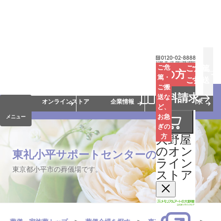
お葬式
お墓
お仏壇
ご危
ご危篤
お急ぎの方
篤・
ご搬送
ご搬
手元供養
終活・相続
会員サービス
資料請求
送な
オンラインストア
企業情報
資料請求
ど、
お急
メニュー
ぎの
大野屋
方
のオン
東礼小平サポートセンターのご案内
ライン
東京都小平市の葬儀場です。
ストア