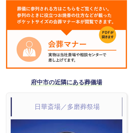
府中市の近隣にある葬儀場
日華斎場／多磨葬祭場