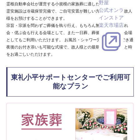
野屋
霊柩自動車会社が運営する小規模の家族葬に適した式場です。
公式オンラ
霊安施設は冷蔵保管完備で、ご自宅安置が難しい方でも安心して故人
インストア
様をお預けすることができます。
楽天市場店
宗旨・宗派を問わずご葬儀を執り行え、もちろん無宗教でのお別れ
会・偲ぶ会も行える会場として、また一日葬、葬儀後の法要法要会場
としてもご利用いただけます。 お風呂・シャワー完備で仮眠もでき通
夜後のお付き添いも可能な式場で、故人様との最期のお別れのひと時
をお過ごしいただけます。
東礼小平サポートセンターでご利用可
能なプラン