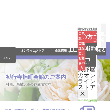
お葬式
お墓
お仏壇
ご危
ご危篤
お急ぎの方
篤・
ご搬送
ご搬
手元供養
終活・相続
会員サービス
資料請求
送な
オンラインストア
企業情報
資料請求
ど、
お急
メニュー
ぎの
大野屋
方
のオン
勧行寺楠町会館のご案内
ライン
神奈川県横浜市の葬儀場です。
ストア