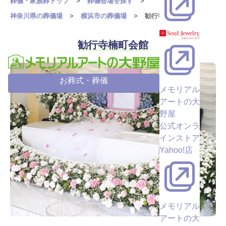
葬儀・家族葬トップ
葬儀会場を探す
神奈川県の葬儀場
横浜市の葬儀場
勧行寺楠町会館
勧行寺楠町会館
お葬式・葬儀
メモリアル
アートの大
野屋
公式オンラ
インストア
Yahoo!店
メモリアル
アートの大