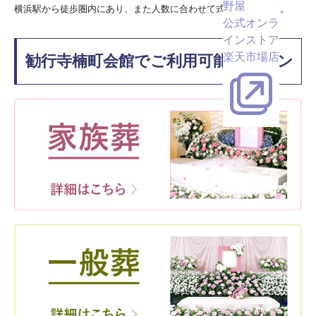
野屋
横浜駅から徒歩圏内にあり、また人数に合わせて式場が選べます。
公式オンラ
インストア
楽天市場店
勧行寺楠町会館でご利用可能なプラン